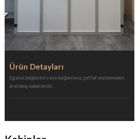
Ürün Detayları
Egzost bağlantılı veya bağlantısız, şeffaf malzemeden
üretilmiş kabinlerdir.