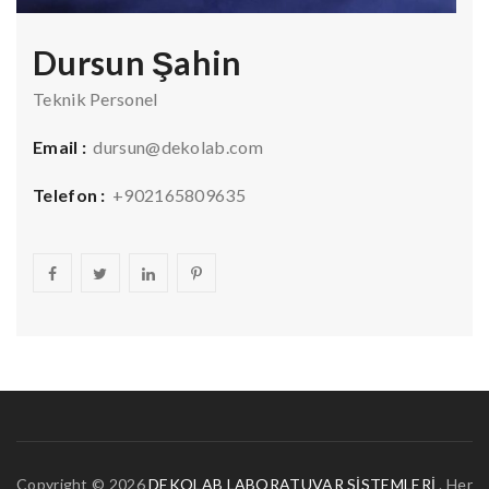
Dursun Şahin
Teknik Personel
Email :
dursun@dekolab.com
Telefon :
+902165809635
Copyright © 2026
DEKOLAB LABORATUVAR SİSTEMLERİ
. Her